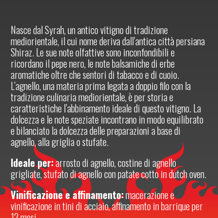
Nasce dal Syrah, un antico vitigno di tradizione
mediorientale, il cui nome deriva dall’antica città persiana
Shiraz. Le sue note olfattive sono inconfondibili e
ricordano il pepe nero, le note balsamiche di erbe
aromatiche oltre che sentori di tabacco e di cuoio.
L’agnello, una materia prima legata a doppio filo con la
tradizione culinaria mediorientale, è per storia e
caratteristiche l’abbinamento ideale di questo vitigno. La
dolcezza e le note speziate incontrano in modo equilibrato
e bilanciato la dolcezza delle preparazioni a base di
agnello, alla griglia o stufate.
Ideale per:
arrosto di agnello, costine di agnello
grigliate, stufato di agnello con patate cotto in dutch oven.
Vinificazione e affinamento:
macerazione e
vinificazione in tini di acciaio, affinamento in barrique per
12 mesi.