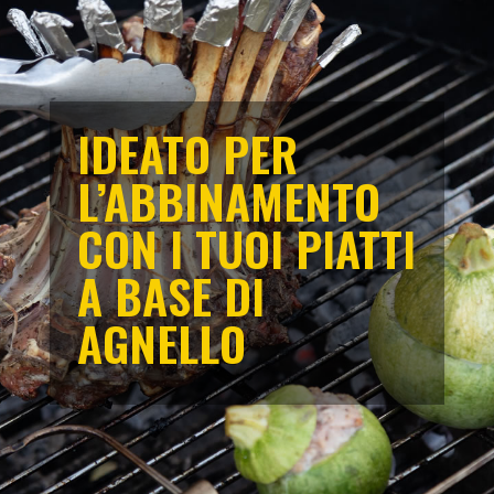
IDEATO PER
L’ABBINAMENTO
CON I TUOI PIATTI
A BASE DI
AGNELLO